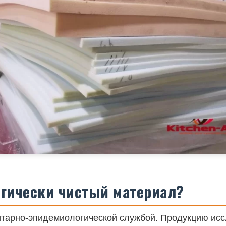
огически чистый материал?
тарно-эпидемиологической службой. Продукцию исс