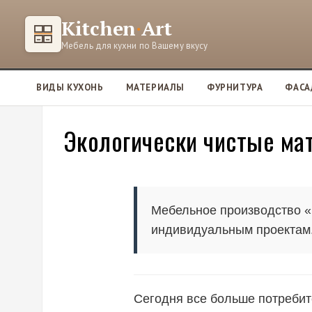
П
Kitchen
·
Art
е
р
Мебель для кухни по Вашему вкусу
е
й
ВИДЫ КУХОНЬ
МАТЕРИАЛЫ
ФУРНИТУРА
ФАС
т
и
Экологически чистые ма
к
с
о
д
е
Мебельное производство «
р
индивидуальным проектам
ж
и
м
о
Сегодня все больше потребит
м