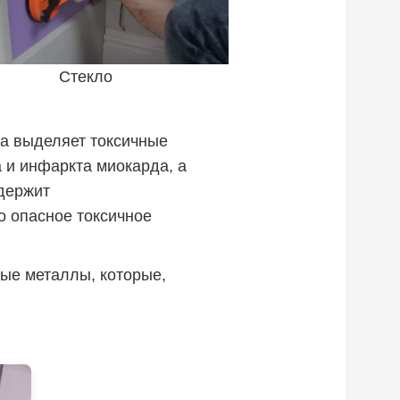
Стекло
на выделяет токсичные
 и инфаркта миокарда, а
держит
о опасное токсичное
лые металлы, которые,