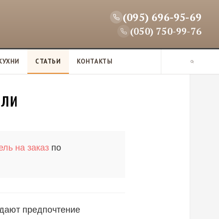
(095) 696-95-69
(050) 750-99-76
КУХНИ
СТАТЬИ
КОНТАКТЫ
П
о
и
ели
с
к
ль на заказ
по
тдают предпочтение