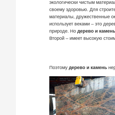
экологически чистым материа
у
своему здоровью. Для строит
материалы, дружественные о
использует веками – это дере
природе. Но
дерево и камен
Второй – имеет высокую стои
Поэтому
дерево и камень
не