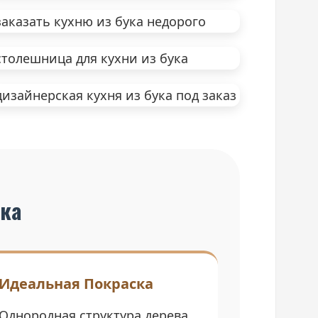
ука
Идеальная Покраска
Однородная структура дерева