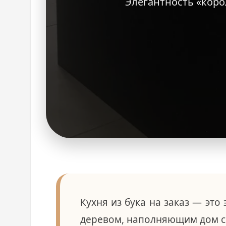
Элегантность «коро
у
Кухня из бука на заказ — это
деревом, наполняющим дом спо