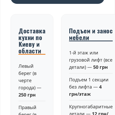
Доставка
Подъем и занос
кухни по
мебели
Киеву и
области
1-й этаж или
грузовой лифт (все
Левый
детали) —
50 грн
берег (в
Подъем 1 секции
черте
без лифта —
4
города) —
грн/этаж
250 грн
Крупногабаритные
Правый
детали —
12 грн/
берег (в