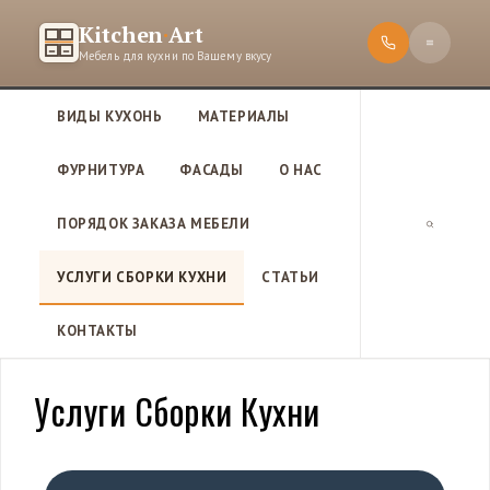
П
Kitchen
·
Art
е
Мебель для кухни по Вашему вкусу
р
е
ВИДЫ КУХОНЬ
МАТЕРИАЛЫ
й
т
ФУРНИТУРА
ФАСАДЫ
О НАС
и
к
ПОРЯДОК ЗАКАЗА МЕБЕЛИ
с
П
о
о
УСЛУГИ СБОРКИ КУХНИ
СТАТЬИ
д
и
е
с
КОНТАКТЫ
р
к
ж
и
Услуги Сборки Кухни
м
о
м