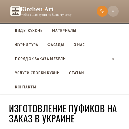
П
Kitchen
·
Art
е
Мебель для кухни по Вашему вкусу
р
е
ВИДЫ КУХОНЬ
МАТЕРИАЛЫ
й
т
ФУРНИТУРА
ФАСАДЫ
О НАС
и
к
ПОРЯДОК ЗАКАЗА МЕБЕЛИ
с
П
о
о
УСЛУГИ СБОРКИ КУХНИ
СТАТЬИ
д
и
е
с
КОНТАКТЫ
р
к
ж
и
ИЗГОТОВЛЕНИЕ ПУФИКОВ НА
м
ЗАКАЗ В УКРАИНЕ
о
м