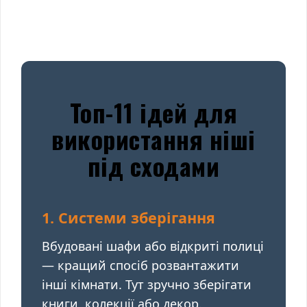
Топ-11 ідей для
використання ніші
під сходами
1. Системи зберігання
Вбудовані шафи або відкриті полиці
— кращий спосіб розвантажити
інші кімнати. Тут зручно зберігати
книги, колекції або декор.