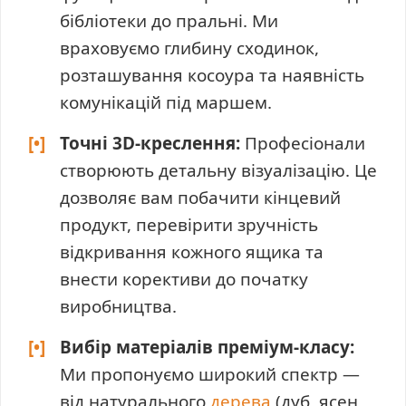
бібліотеки до пральні. Ми
враховуємо глибину сходинок,
розташування косоура та наявність
комунікацій під маршем.
[•]
Точні 3D-креслення:
Професіонали
створюють детальну візуалізацію. Це
дозволяє вам побачити кінцевий
продукт, перевірити зручність
відкривання кожного ящика та
внести корективи до початку
виробництва.
[•]
Вибір матеріалів преміум-класу:
Ми пропонуємо широкий спектр —
від натурального
дерева
(дуб, ясен,