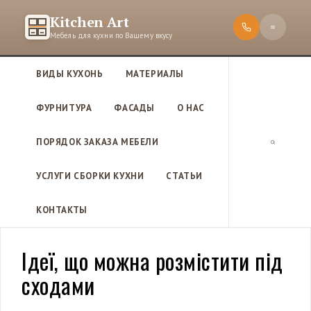
П
Kitchen
·
Art
е
Мебель для кухни по Вашему вкусу
р
е
ВИДЫ КУХОНЬ
МАТЕРИАЛЫ
й
т
ФУРНИТУРА
ФАСАДЫ
О НАС
и
к
ПОРЯДОК ЗАКАЗА МЕБЕЛИ
с
П
о
о
УСЛУГИ СБОРКИ КУХНИ
СТАТЬИ
д
и
е
с
КОНТАКТЫ
р
к
ж
и
Ідеї, що можна розмістити під
м
сходами
о
м