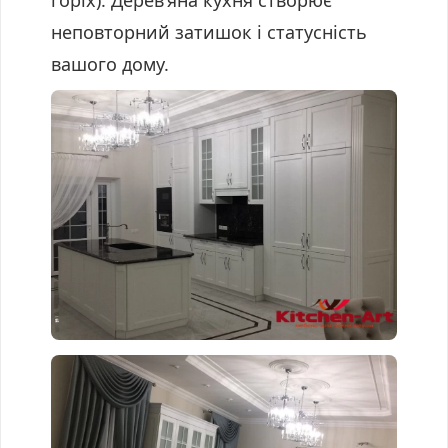
горіх). Дерев’яна кухня створює
неповторний затишок і статусність
вашого дому.