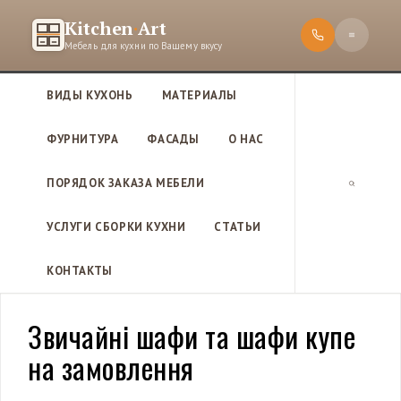
П
Kitchen
·
Art
е
Мебель для кухни по Вашему вкусу
р
е
ВИДЫ КУХОНЬ
МАТЕРИАЛЫ
й
т
ФУРНИТУРА
ФАСАДЫ
О НАС
и
к
ПОРЯДОК ЗАКАЗА МЕБЕЛИ
с
П
о
о
УСЛУГИ СБОРКИ КУХНИ
СТАТЬИ
д
и
е
с
КОНТАКТЫ
р
к
ж
и
Звичайні шафи та шафи купе
м
на замовлення
о
м