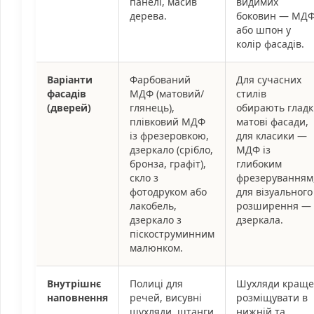
панелі, масив
видимих
дерева.
боковин — МД
або шпон у
колір фасадів.
Варіанти
Фарбований
Для сучасних
фасадів
МДФ (матовий/
стилів
(дверей)
глянець),
обирають гладк
плівковий МДФ
матові фасади,
із фрезеровкою,
для класики —
дзеркало (срібло,
МДФ із
бронза, графіт),
глибоким
скло з
фрезеруванням
фотодруком або
для візуального
лакобель,
розширення —
дзеркало з
дзеркала.
піскоструминним
малюнком.
Внутрішнє
Полиці для
Шухляди краще
наповнення
речей, висувні
розміщувати в
шухляди, штанги
нижній та