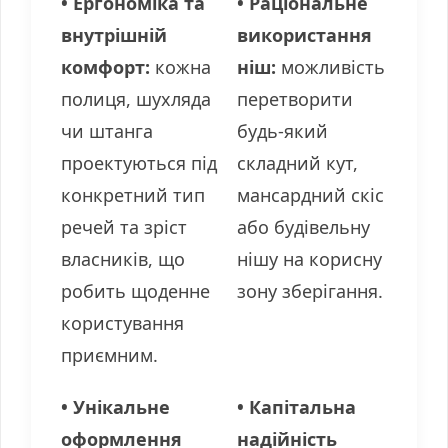
• Ергономіка та
• Раціональне
внутрішній
використання
комфорт:
кожна
ніш:
можливість
полиця, шухляда
перетворити
чи штанга
будь-який
проектуються під
складний кут,
конкретний тип
мансардний скіс
речей та зріст
або будівельну
власників, що
нішу на корисну
робить щоденне
зону зберігання.
користування
приємним.
• Унікальне
• Капітальна
оформлення
надійність