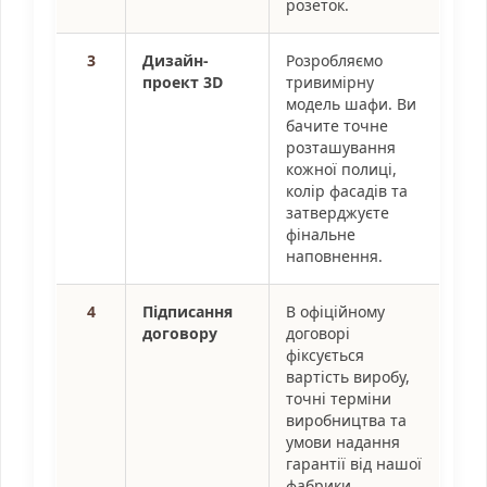
розеток.
3
Дизайн-
Розробляємо
проект 3D
тривимірну
модель шафи. Ви
бачите точне
розташування
кожної полиці,
колір фасадів та
затверджуєте
фінальне
наповнення.
4
Підписання
В офіційному
договору
договорі
фіксується
вартість виробу,
точні терміни
виробництва та
умови надання
гарантії від нашої
фабрики.