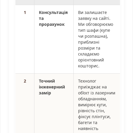
1
Консультація
Ви залишаєте
та
заявку на сайті.
прорахунок
Ми обговорюємо
тип шафи (купе
чи розпашна),
приблизні
розміри та
складаємо
орієнтовний
кошторис.
2
Точний
Технолог
інженерний
приїжджає на
замір
об’єкт із лазерним
обладнанням,
вимірює кути,
рівність стін,
фіксує плінтуси,
багети та
наявність