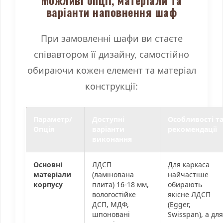
Можливі опції, матеріали та
варіанти наповнення шаф
При замовленні шафи ви стаєте
співавтором її дизайну, самостійно
обираючи кожен елемент та матеріал
конструкції:
Параметр/
Доступні
Особливості т
Опція
варіанти
рекомендації
виконання
Основні
ЛДСП
Для каркаса
матеріали
(ламінована
найчастіше
корпусу
плита) 16-18 мм,
обирають
вологостійке
якісне ЛДСП
ДСП, МДФ,
(Egger,
шпоновані
Swisspan), а для