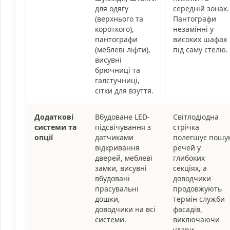
для одягу
середній зонах.
(верхнього та
Пантографи
короткого),
незамінні у
пантографи
високих шафах
(меблеві ліфти),
під саму стелю.
висувні
брючниці та
галстучниці,
сітки для взуття.
Додаткові
Вбудоване LED-
Світлодіодна
системи та
підсвічування з
стрічка
опції
датчиками
полегшує пошу
відкривання
речей у
дверей, меблеві
глибоких
замки, висувні
секціях, а
вбудовані
доводчики
прасувальні
продовжують
дошки,
термін служби
доводчики на всі
фасадів,
системи.
виключаючи
удари.