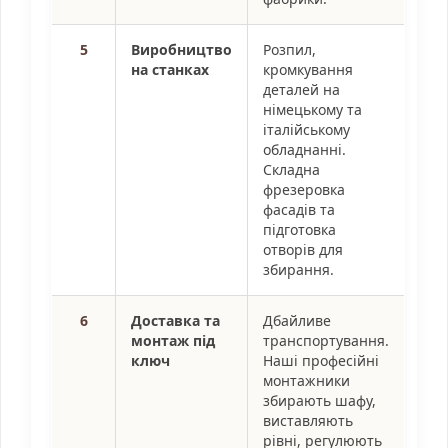
5
Виробництво
Розпил,
на станках
кромкування
деталей на
німецькому та
італійському
обладнанні.
Складна
фрезеровка
фасадів та
підготовка
отворів для
збирання.
6
Доставка та
Дбайливе
монтаж під
транспортування.
ключ
Наші професійні
монтажники
збирають шафу,
виставляють
рівні, регулюють